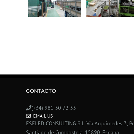
CONTACTO
(+34) 981 30 72 33
EMAIL US
ESELED CONSULTING S.L. Vía Arquímedes 3, Po
Santiago de Compostela, 15890, España