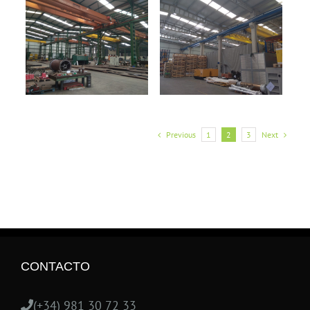
Previous
1
2
3
Next
CONTACTO
(+34) 981 30 72 33