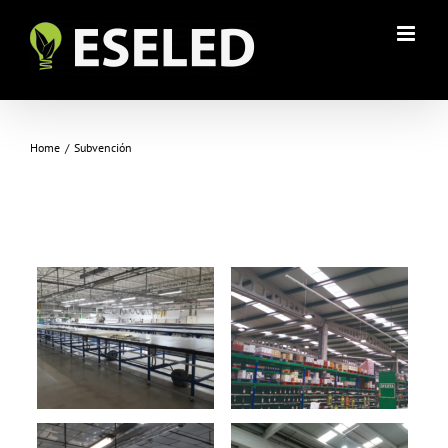
Skip
to
content
Subvención
Home
/
Subvención