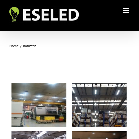
Skip
to
content
Industrial
Home
/
Industrial