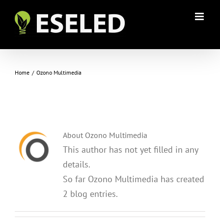
Skip
to
content
ozono
Home
/
Ozono Multimedia
About
Ozono Multimedia
This author has not yet filled in any
details.
So far Ozono Multimedia has created
2 blog entries.