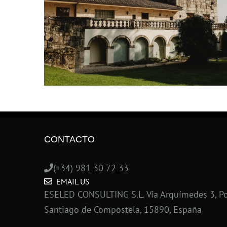
CONTACTO
(+34) 981 30 72 33
EMAIL US
ESELED CONSULTING S.L. Vía Arquímedes 3, Po
Santiago de Compostela, 15890, España