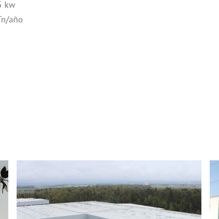
5 kw
Tn/año