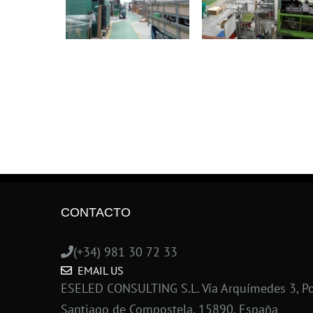
CONTACTO
(+34) 981 30 72 33
EMAIL US
ESELED CONSULTING S.L. Vía Arquímedes 3, Po
Santiago de Compostela, 15890, España